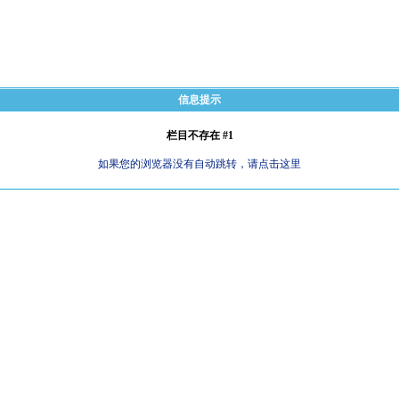
信息提示
栏目不存在 #1
如果您的浏览器没有自动跳转，请点击这里