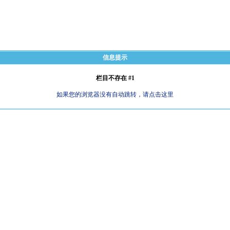
信息提示
栏目不存在 #1
如果您的浏览器没有自动跳转，请点击这里