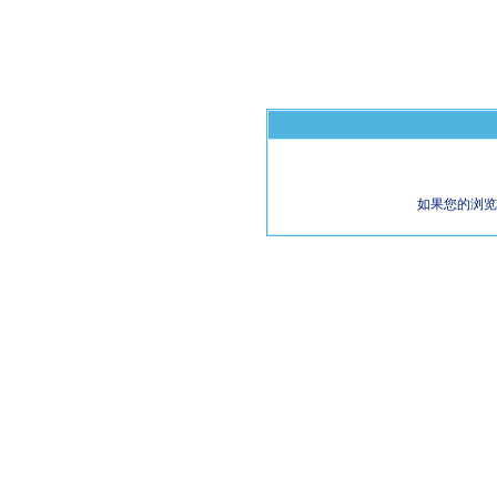
如果您的浏览