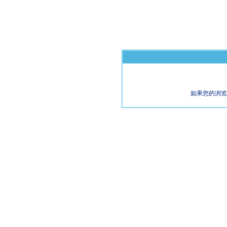
如果您的浏览