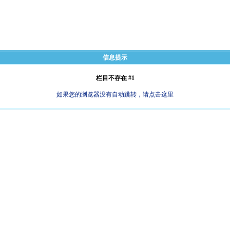
信息提示
栏目不存在 #1
如果您的浏览器没有自动跳转，请点击这里